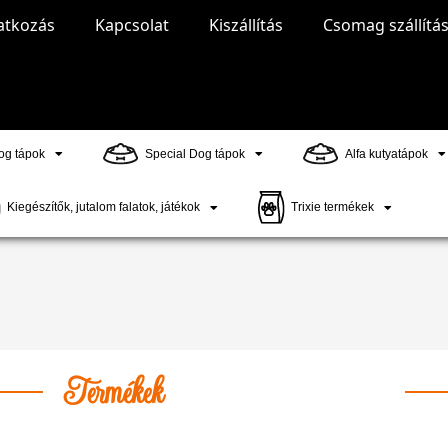
atkozás
Kapcsolat
Kiszállítás
Csomag szállítá
g tápok
Special Dog tápok
Alfa kutyatápok
Kiegészítők, jutalom falatok, játékok
Trixie termékek
Termékek