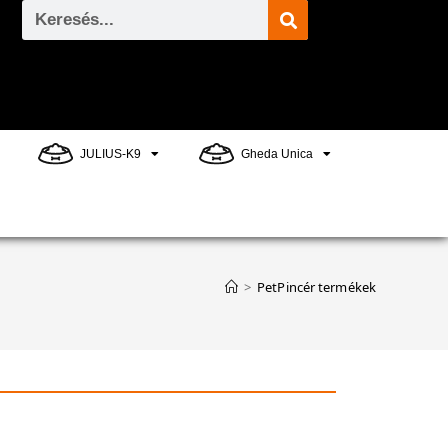
s
JULIUS-K9
Gheda Unica
>
PetPincér termékek