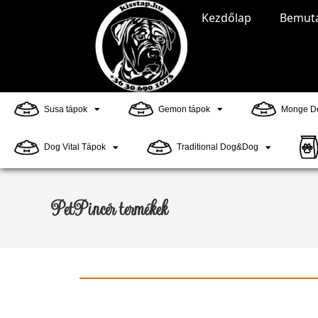
Kezdőlap
Bemut
Susa tápok
Gemon tápok
Monge Do
Dog Vital Tápok
Traditional Dog&Dog
PetPincér termékek