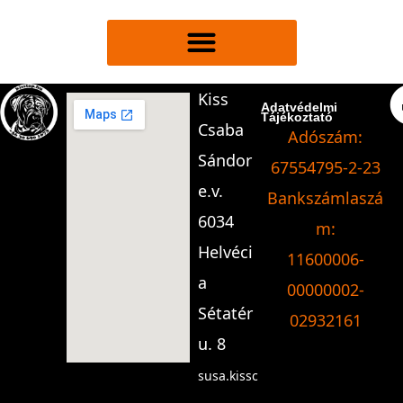
Kiss
Adatvédelmi
Tájékoztató
Csaba
Adószám:
Sándor
67554795-2-23
e.v.
Bankszámlaszá
6034
m:
Helvéci
11600006-
a
00000002-
Sétatér
02932161
u. 8
susa.kissc