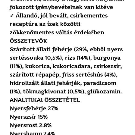
fokozott igénybevételnek van kitéve
✓ Állandó, jól bevált, csirkementes
receptúra az ízek közötti
zökkenőmentes váltás érdekében
ÖSSZETEVŐK
Szárított állati fehérje (29%, ebből nyers
sertéssonka 10,5%), rizs (14%), burgonya
(11%), kukorica, kukoricadara, csirkezsír,
szárított répapép, friss sertéshús (4%),
hidrolizált állati fehérjék, paradicsom
(1%), tökmagkivonat (0,5%), glükozamin.
ANALITIKAI ÖSSZETÉTEL
Nyersfehérje 27%
Nyerszsír 15%
Nyersrost 2.8%
Nyershamu 7.4%