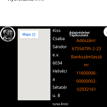
Kiss
Adatvédelmi
Tájékoztató
Csaba
Adószám:
Sándor
67554795-2-23
e.v.
Bankszámlaszá
6034
m:
Helvéci
11600006-
a
00000002-
Sétatér
02932161
u. 8
susa.kissc