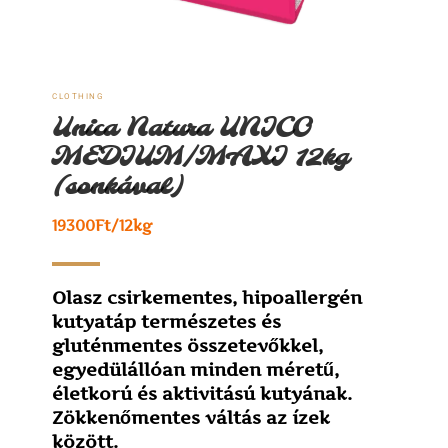
CLOTHING
Unica Natura UNICO
MEDIUM/MAXI 12kg
(sonkával)
19300Ft/12kg
Olasz csirkementes, hipoallergén
kutyatáp természetes és
gluténmentes összetevőkkel,
egyedülállóan minden méretű,
életkorú és aktivitású kutyának.
Zökkenőmentes váltás az ízek
között.