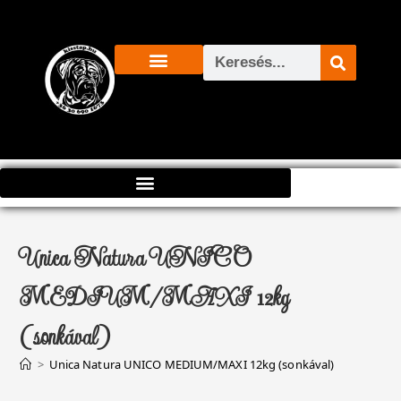
Csomag szállítás
Unica Natura UNICO
MEDIUM/MAXI 12kg
(sonkával)
>
Unica Natura UNICO MEDIUM/MAXI 12kg (sonkával)