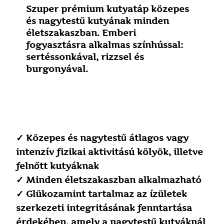
Szuper prémium kutyatáp közepes
és nagytestű kutyának minden
életszakaszban. Emberi
fogyasztásra alkalmas színhússal:
sertéssonkával, rizzsel és
burgonyával.
✓ Közepes és nagytestű átlagos vagy
intenzív fizikai aktivitású kölyök, illetve
felnőtt kutyáknak
✓ Minden életszakaszban alkalmazható
✓ Glükozamint tartalmaz az ízületek
szerkezeti integritásának fenntartása
érdekében, amely a nagytestű kutyáknál